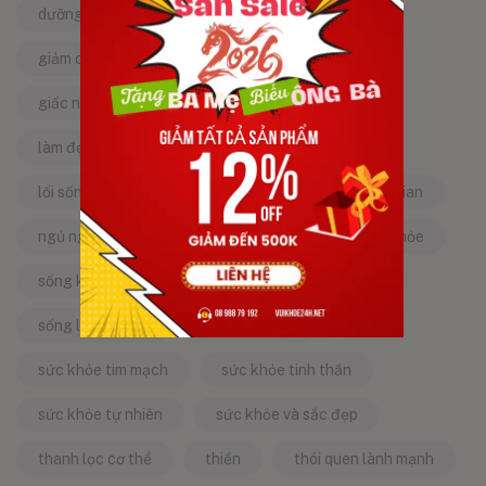
dưỡng da tự nhiên
dưỡng sinh
giảm căng thẳng
giảm stress
giấc ngủ ngon
kinh nghiệm dân gian
làm đẹp từ bên trong
làm đẹp tự nhiên
lối sống lành mạnh
mật ong
mẹo dân gian
ngủ ngon
năng lượng tích cực
sống khỏe
sống khỏe mỗi ngày
sống khỏe đẹp
sống lành mạnh
sống tích cực
sức khỏe tim mạch
sức khỏe tinh thần
sức khỏe tự nhiên
sức khỏe và sắc đẹp
thanh lọc cơ thể
thiền
thói quen lành mạnh