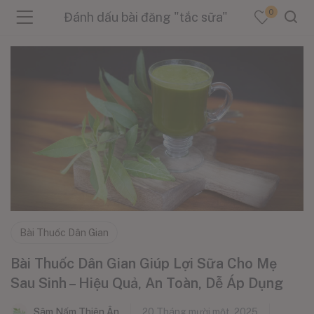
0
Đánh dấu bài đăng "tắc sữa"
menu (Sản Phẩm )
menu (Danh Mục )
menu (Tin Tức )
Bài Thuốc Dân Gian
Bài Thuốc Dân Gian Giúp Lợi Sữa Cho Mẹ
Sau Sinh – Hiệu Quả, An Toàn, Dễ Áp Dụng
Sâm Nấm Thiên Ân
20 Tháng mười một, 2025