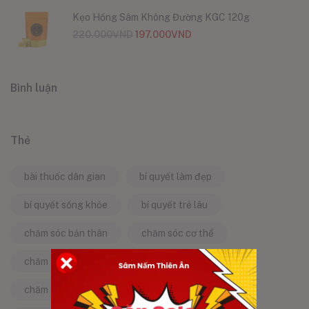
Kẹo Hồng Sâm Không Đường KGC 120g
220.000
VND
197.000
VND
Bình luận
Thẻ
bài thuốc dân gian
bí quyết làm đẹp
bí quyết sống khỏe
bí quyết trẻ lâu
chăm sóc bản thân
chăm sóc cơ thể
chăm sóc da
chăm sóc sức khỏe
chăm sóc sức khỏe tự nhiên
chống lão hóa