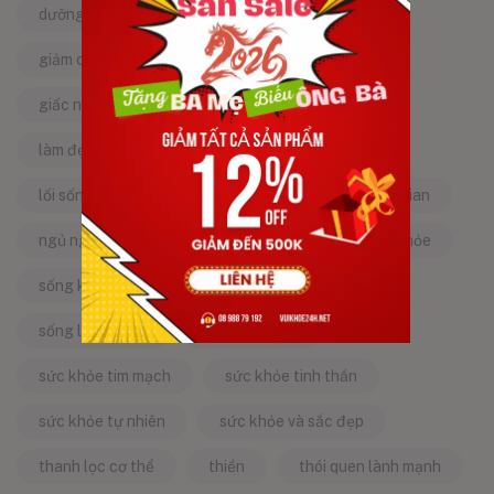
dưỡng da tự nhiên
dưỡng sinh
giảm căng thẳng
giảm stress
giấc ngủ ngon
kinh nghiệm dân gian
làm đẹp từ bên trong
làm đẹp tự nhiên
lối sống lành mạnh
mật ong
mẹo dân gian
ngủ ngon
năng lượng tích cực
sống khỏe
sống khỏe mỗi ngày
sống khỏe đẹp
sống lành mạnh
sống tích cực
sức khỏe tim mạch
sức khỏe tinh thần
sức khỏe tự nhiên
sức khỏe và sắc đẹp
thanh lọc cơ thể
thiền
thói quen lành mạnh