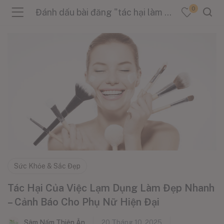
0
Đánh dấu bài đăng "tác hại làm đẹp nhanh"
menu (Sản Phẩm )
menu (Danh Mục )
menu (Tin Tức )
Sức Khỏe & Sắc Đẹp
Tác Hại Của Việc Lạm Dụng Làm Đẹp Nhanh
– Cảnh Báo Cho Phụ Nữ Hiện Đại
Sâm Nấm Thiên Ân
20 Tháng 10, 2025