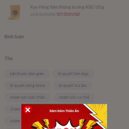
Kẹo Hồng Sâm Không Đường KGC 120g
220.000
VND
197.000
VND
Bình luận
Thẻ
bài thuốc dân gian
bí quyết làm đẹp
bí quyết sống khỏe
bí quyết trẻ lâu
chăm sóc bản thân
chăm sóc cơ thể
chăm sóc da
chăm sóc sức khỏe
chăm sóc sức khỏe tự nhiên
chống lão hóa