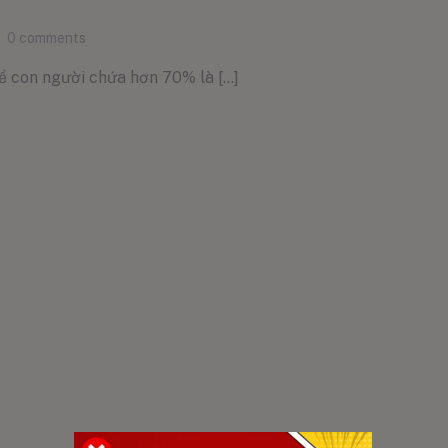
0
comments
ể con người chứa hơn 70% là [...]