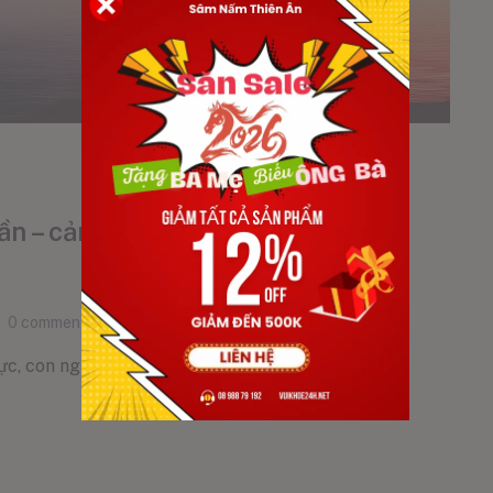
hần – cảm xúc Bí quyết sống khỏe
0
comments
ực, con người không chỉ cần sức khỏe [...]