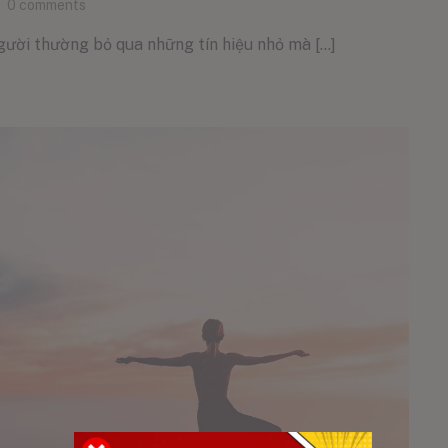
0
comments
gười thường bỏ qua những tín hiệu nhỏ mà [...]