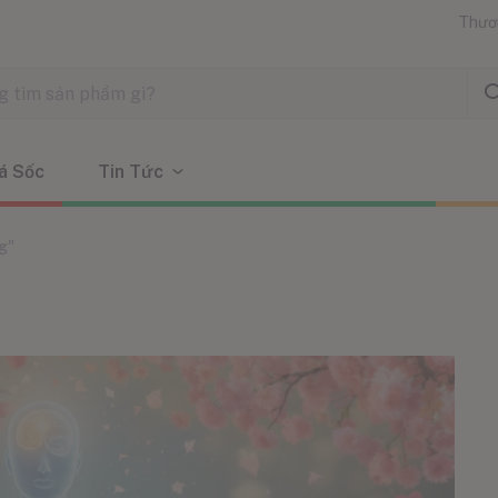
Thươ
á Sốc
Tin Tức
g"