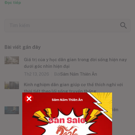
Đọc tiếp
Bài viết gần đây
Giá trị của y học dân gian trong đời sống hiện nay
dưới góc nhìn hiện đại
Th2 13, 2026
Bởi
Sâm Nấm Thiên Ân
Kinh nghiệm dân gian giúp cơ thể thích nghi với
thời tiết theo lối sống truyền thống
Th2 11, 2026
Bởi
Sâm Nấm Thiên Ân
Chăm sóc giấc ngủ bằng nguyên liệu tự nhiên
trong đời sống hằng ngày
Th2 11, 2026
Bởi
Sâm Nấm Thiên Ân