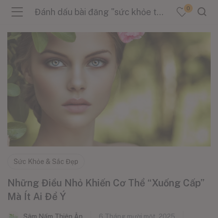
0
Đánh dấu bài đăng "sức khỏe toàn thân"
menu (Sản Phẩm )
menu (Danh Mục )
menu (Tin Tức )
Sức Khỏe & Sắc Đẹp
Những Điều Nhỏ Khiến Cơ Thể “Xuống Cấp”
Mà Ít Ai Để Ý
Sâm Nấm Thiên Ân
6 Tháng mười một, 2025