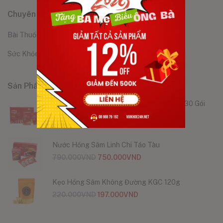
Chuyên Mục
Bài Thuốc Dân Gian
(175)
Sức Khỏe & Sắc Đẹp
(174)
Sản Phẩm
Nước Hồng Sâm Premium Hàn Quốc Hộp 30 Gói
1.800.000
VND
1.650.000
VND
Nước Hồng Sâm Linh Chi Táo Tàu
790.000
VND
750.000
VND
Kẹo Hồng Sâm Không Đường KGC 120g
220.000
VND
197.000
VND