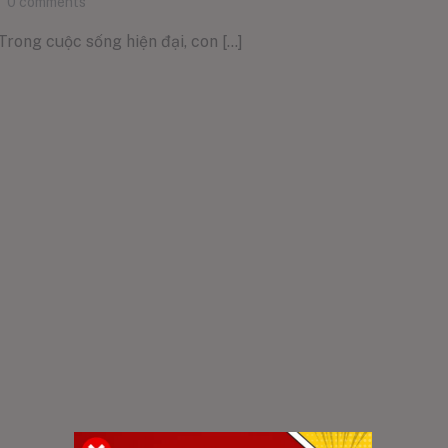
0
comments
rong cuộc sống hiện đại, con [...]