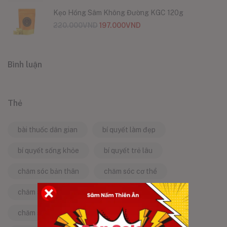
Kẹo Hồng Sâm Không Đường KGC 120g
220.000
VND
197.000
VND
Bình luận
Thẻ
bài thuốc dân gian
bí quyết làm đẹp
bí quyết sống khỏe
bí quyết trẻ lâu
chăm sóc bản thân
chăm sóc cơ thể
chăm sóc da
chăm sóc sức khỏe
chăm sóc sức khỏe tự nhiên
chống lão hóa