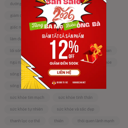
dưỡng da tự nhiên
dưỡng sinh
giảm căng thẳng
giảm stress
giấc ngủ ngon
kinh nghiệm dân gian
làm đẹp từ bên trong
làm đẹp tự nhiên
lối sống lành mạnh
mật ong
mẹo dân gian
ngủ ngon
năng lượng tích cực
sống khỏe
sống khỏe mỗi ngày
sống khỏe đẹp
sống lành mạnh
sống tích cực
sức khỏe tim mạch
sức khỏe tinh thần
sức khỏe tự nhiên
sức khỏe và sắc đẹp
thanh lọc cơ thể
thiền
thói quen lành mạnh