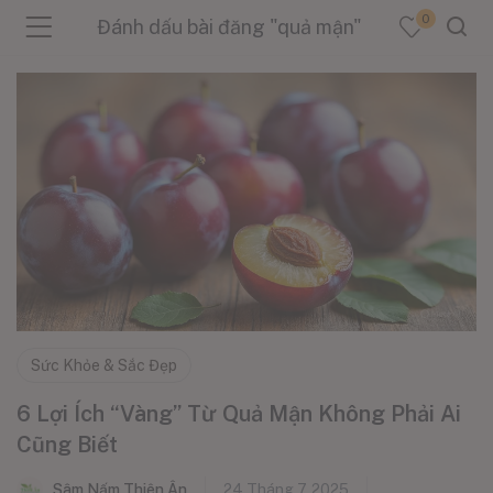
0
Đánh dấu bài đăng "quả mận"
menu (Sản Phẩm )
menu (Danh Mục )
menu (Tin Tức )
Sức Khỏe & Sắc Đẹp
6 Lợi Ích “Vàng” Từ Quả Mận Không Phải Ai
Cũng Biết
Sâm Nấm Thiên Ân
24 Tháng 7, 2025