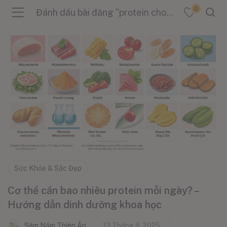
0
Đánh dấu bài đăng "protein cho sức khỏe"
menu (Sản Phẩm )
menu (Danh Mục )
menu (Tin Tức )
Sức Khỏe & Sắc Đẹp
Cơ thể cần bao nhiêu protein mỗi ngày? –
Hướng dẫn dinh dưỡng khoa học
Sâm Nấm Thiên Ân
13 Tháng 8, 2025