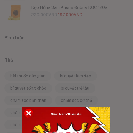
Kẹo Hồng Sâm Không Đường KGC 120g
220.000
VND
197.000
VND
Bình luận
Thẻ
bài thuốc dân gian
bí quyết làm đẹp
bí quyết sống khỏe
bí quyết trẻ lâu
chăm sóc bản thân
chăm sóc cơ thể
chăm sóc da
chăm sóc sức khỏe
chăm sóc sức khỏe tự nhiên
chống lão hóa