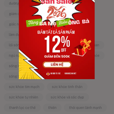
dưỡng da tự nhiên
dưỡng sinh
giảm căng thẳng
giảm stress
giấc ngủ ngon
kinh nghiệm dân gian
làm đẹp từ bên trong
làm đẹp tự nhiên
lối sống lành mạnh
mật ong
mẹo dân gian
ngủ ngon
năng lượng tích cực
sống khỏe
sống khỏe mỗi ngày
sống khỏe đẹp
sống lành mạnh
sống tích cực
sức khỏe tim mạch
sức khỏe tinh thần
sức khỏe tự nhiên
sức khỏe và sắc đẹp
thanh lọc cơ thể
thiền
thói quen lành mạnh