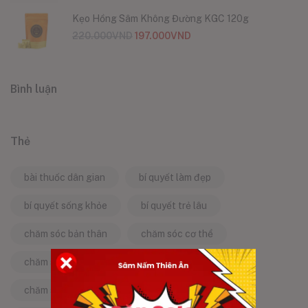
Kẹo Hồng Sâm Không Đường KGC 120g
220.000
VND
197.000
VND
Bình luận
Thẻ
bài thuốc dân gian
bí quyết làm đẹp
bí quyết sống khỏe
bí quyết trẻ lâu
chăm sóc bản thân
chăm sóc cơ thể
chăm sóc da
chăm sóc sức khỏe
chăm sóc sức khỏe tự nhiên
chống lão hóa