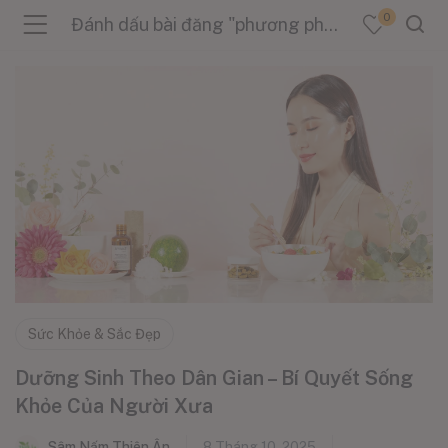
0
Đánh dấu bài đăng "phương pháp sống khỏe"
menu (Sản Phẩm )
menu (Danh Mục )
menu (Tin Tức )
Sức Khỏe & Sắc Đẹp
Dưỡng Sinh Theo Dân Gian – Bí Quyết Sống
Khỏe Của Người Xưa
Sâm Nấm Thiên Ân
8 Tháng 10, 2025