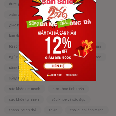
dưỡng da tự nhiên
dưỡng sinh
giảm căng thẳng
giảm stress
giấc ngủ ngon
kinh nghiệm dân gian
làm đẹp từ bên trong
làm đẹp tự nhiên
lối sống lành mạnh
mật ong
mẹo dân gian
ngủ ngon
năng lượng tích cực
sống khỏe
sống khỏe mỗi ngày
sống khỏe đẹp
sống lành mạnh
sống tích cực
sức khỏe tim mạch
sức khỏe tinh thần
sức khỏe tự nhiên
sức khỏe và sắc đẹp
thanh lọc cơ thể
thiền
thói quen lành mạnh