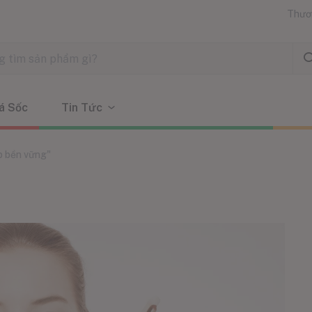
Thươ
á Sốc
Tin Tức
p bền vững"