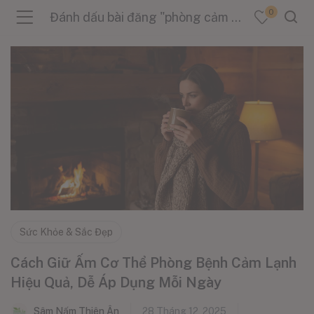
0
Đánh dấu bài đăng "phòng cảm lạnh"
menu (Sản Phẩm )
menu (Danh Mục )
menu (Tin Tức )
Sức Khỏe & Sắc Đẹp
Cách Giữ Ấm Cơ Thể Phòng Bệnh Cảm Lạnh
Hiệu Quả, Dễ Áp Dụng Mỗi Ngày
Sâm Nấm Thiên Ân
28 Tháng 12, 2025