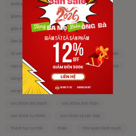
dưỡng da tự nhiên
dưỡng sinh
giảm căng thẳng
giảm stress
giấc ngủ ngon
kinh nghiệm dân gian
làm đẹp từ bên trong
làm đẹp tự nhiên
lối sống lành mạnh
mật ong
mẹo dân gian
ngủ ngon
năng lượng tích cực
sống khỏe
sống khỏe mỗi ngày
sống khỏe đẹp
sống lành mạnh
sống tích cực
sức khỏe tim mạch
sức khỏe tinh thần
sức khỏe tự nhiên
sức khỏe và sắc đẹp
thanh lọc cơ thể
thiền
thói quen lành mạnh