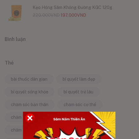
Kẹo Hồng Sâm Không Đường KGC 120g
220.000
VND
197.000
VND
Bình luận
Thẻ
bài thuốc dân gian
bí quyết làm đẹp
bí quyết sống khỏe
bí quyết trẻ lâu
chăm sóc bản thân
chăm sóc cơ thể
chăm sóc da
chăm sóc sức khỏe
chăm sóc sức khỏe tự nhiên
chống lão hóa