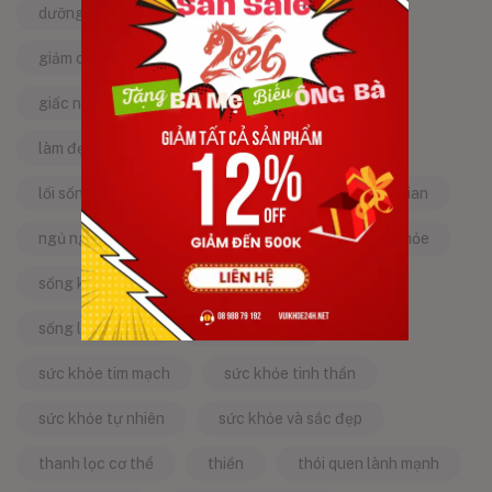
dưỡng da tự nhiên
dưỡng sinh
giảm căng thẳng
giảm stress
giấc ngủ ngon
kinh nghiệm dân gian
làm đẹp từ bên trong
làm đẹp tự nhiên
lối sống lành mạnh
mật ong
mẹo dân gian
ngủ ngon
năng lượng tích cực
sống khỏe
sống khỏe mỗi ngày
sống khỏe đẹp
sống lành mạnh
sống tích cực
sức khỏe tim mạch
sức khỏe tinh thần
sức khỏe tự nhiên
sức khỏe và sắc đẹp
thanh lọc cơ thể
thiền
thói quen lành mạnh