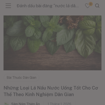
0
Đánh dấu bài đăng "nước lá dân gian"
menu (Sản Phẩm )
menu (Danh Mục )
menu (Tin Tức )
Bài Thuốc Dân Gian
Những Loại Lá Nấu Nước Uống Tốt Cho Cơ
Thể Theo Kinh Nghiệm Dân Gian
Sâm Nấm Thiên Ân
1 Tháng 1, 2026