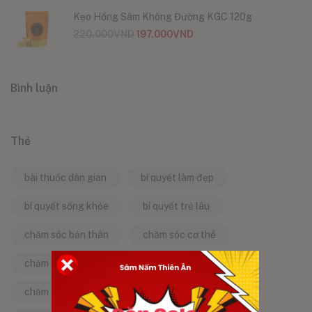
Kẹo Hồng Sâm Không Đường KGC 120g
220.000
VND
197.000
VND
Bình luận
Thẻ
bài thuốc dân gian
bí quyết làm đẹp
bí quyết sống khỏe
bí quyết trẻ lâu
chăm sóc bản thân
chăm sóc cơ thể
chăm sóc da
chăm sóc sức khỏe
chăm sóc sức khỏe tự nhiên
chống lão hóa