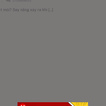
0
comments
 mỏi? Say nắng xảy ra khi [...]