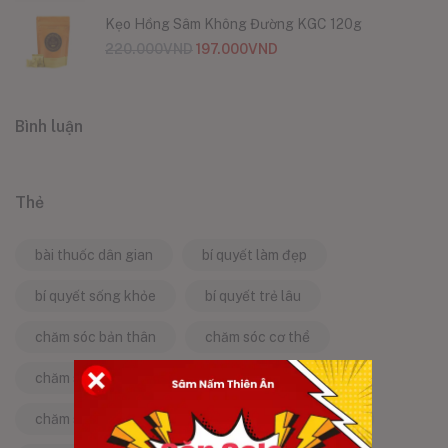
Kẹo Hồng Sâm Không Đường KGC 120g
220.000
VND
197.000
VND
Bình luận
Thẻ
bài thuốc dân gian
bí quyết làm đẹp
bí quyết sống khỏe
bí quyết trẻ lâu
chăm sóc bản thân
chăm sóc cơ thể
chăm sóc da
chăm sóc sức khỏe
chăm sóc sức khỏe tự nhiên
chống lão hóa