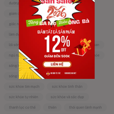
dưỡng da tự nhiên
dưỡng sinh
giảm căng thẳng
giảm stress
giấc ngủ ngon
kinh nghiệm dân gian
làm đẹp từ bên trong
làm đẹp tự nhiên
lối sống lành mạnh
mật ong
mẹo dân gian
ngủ ngon
năng lượng tích cực
sống khỏe
sống khỏe mỗi ngày
sống khỏe đẹp
sống lành mạnh
sống tích cực
sức khỏe tim mạch
sức khỏe tinh thần
sức khỏe tự nhiên
sức khỏe và sắc đẹp
thanh lọc cơ thể
thiền
thói quen lành mạnh