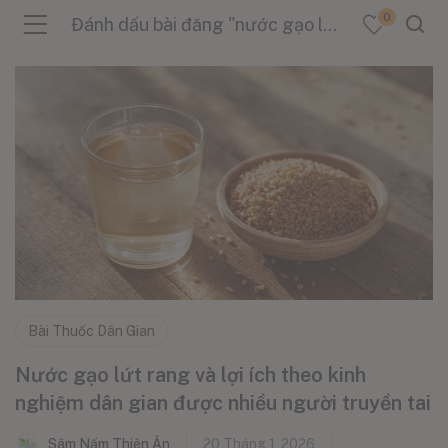
0
Đánh dấu bài đăng "nước gạo lứt rang"
menu (Sản Phẩm )
menu (Danh Mục )
menu (Tin Tức )
Bài Thuốc Dân Gian
Nước gạo lứt rang và lợi ích theo kinh
nghiệm dân gian được nhiều người truyền tai
Sâm Nấm Thiên Ân
20 Tháng 1, 2026