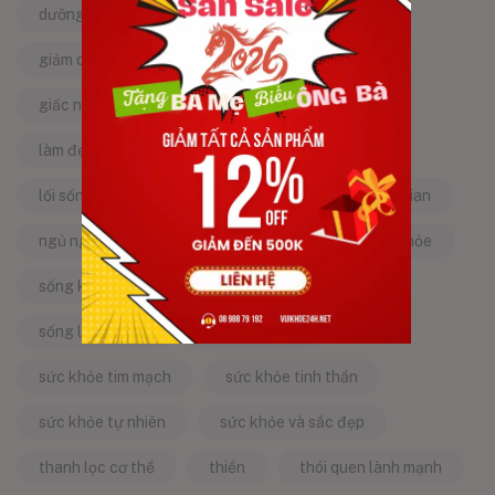
dưỡng da tự nhiên
dưỡng sinh
giảm căng thẳng
giảm stress
giấc ngủ ngon
kinh nghiệm dân gian
làm đẹp từ bên trong
làm đẹp tự nhiên
lối sống lành mạnh
mật ong
mẹo dân gian
ngủ ngon
năng lượng tích cực
sống khỏe
sống khỏe mỗi ngày
sống khỏe đẹp
sống lành mạnh
sống tích cực
sức khỏe tim mạch
sức khỏe tinh thần
sức khỏe tự nhiên
sức khỏe và sắc đẹp
thanh lọc cơ thể
thiền
thói quen lành mạnh