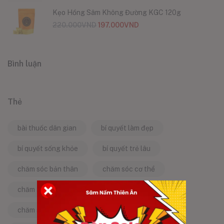
Kẹo Hồng Sâm Không Đường KGC 120g
220.000
VND
197.000
VND
Bình luận
Thẻ
bài thuốc dân gian
bí quyết làm đẹp
bí quyết sống khỏe
bí quyết trẻ lâu
chăm sóc bản thân
chăm sóc cơ thể
chăm sóc da
chăm sóc sức khỏe
chăm sóc sức khỏe tự nhiên
chống lão hóa