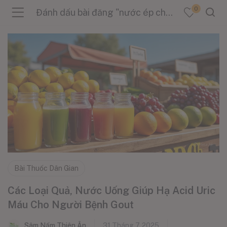
0
Đánh dấu bài đăng "nước ép cherry"
menu (Sản Phẩm )
menu (Danh Mục )
menu (Tin Tức )
Bài Thuốc Dân Gian
Các Loại Quả, Nước Uống Giúp Hạ Acid Uric
Máu Cho Người Bệnh Gout
Sâm Nấm Thiên Ân
31 Tháng 7, 2025