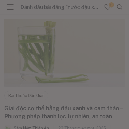
0
Đánh dấu bài đăng "nước đậu xanh cam thảo"
menu (Sản Phẩm )
menu (Danh Mục )
menu (Tin Tức )
Bài Thuốc Dân Gian
Giải độc cơ thể bằng đậu xanh và cam thảo –
Phương pháp thanh lọc tự nhiên, an toàn
Sâm Nấm Thiên Ân
23 Tháng mười một, 2025