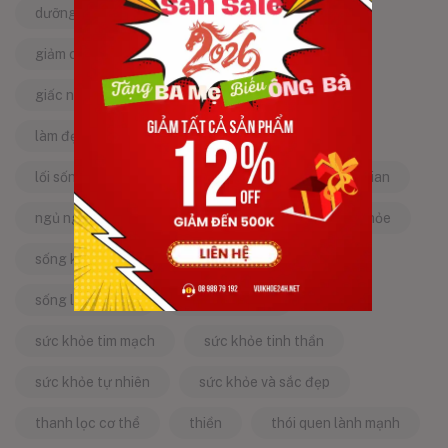
dưỡng da tự nhiên
dưỡng sinh
giảm căng thẳng
giảm stress
giấc ngủ ngon
kinh nghiệm dân gian
làm đẹp từ bên trong
làm đẹp tự nhiên
lối sống lành mạnh
mật ong
mẹo dân gian
ngủ ngon
năng lượng tích cực
sống khỏe
sống khỏe mỗi ngày
sống khỏe đẹp
sống lành mạnh
sống tích cực
sức khỏe tim mạch
sức khỏe tinh thần
sức khỏe tự nhiên
sức khỏe và sắc đẹp
thanh lọc cơ thể
thiền
thói quen lành mạnh