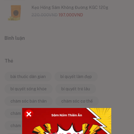
Kẹo Hồng Sâm Không Đường KGC 120g
220.000
VND
197.000
VND
Bình luận
Thẻ
bài thuốc dân gian
bí quyết làm đẹp
bí quyết sống khỏe
bí quyết trẻ lâu
chăm sóc bản thân
chăm sóc cơ thể
chăm sóc da
chăm sóc sức khỏe
chăm sóc sức khỏe tự nhiên
chống lão hóa