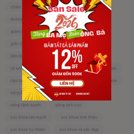
chăm sóc sức khỏe tự nhiên
chống lão hóa
dưỡng da tự nhiên
dưỡng sinh
giảm căng thẳng
giảm stress
giấc ngủ ngon
kinh nghiệm dân gian
làm đẹp từ bên trong
làm đẹp tự nhiên
lối sống lành mạnh
mật ong
mẹo dân gian
ngủ ngon
năng lượng tích cực
sống khỏe
sống khỏe mỗi ngày
sống khỏe đẹp
sống lành mạnh
sống tích cực
sức khỏe tim mạch
sức khỏe tinh thần
sức khỏe tự nhiên
sức khỏe và sắc đẹp