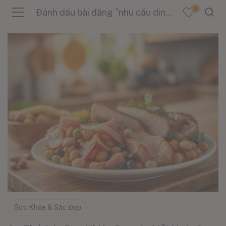
0
Đánh dấu bài đăng "nhu cầu dinh dưỡng"
menu (Sản Phẩm )
menu (Danh Mục )
menu (Tin Tức )
Sức Khỏe & Sắc Đẹp