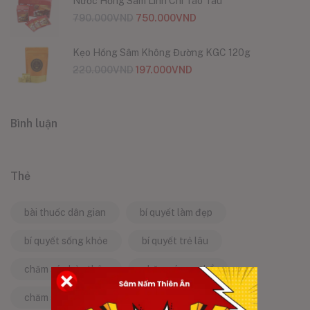
Nước Hồng Sâm Linh Chi Táo Tàu
790.000
VND
750.000
VND
Kẹo Hồng Sâm Không Đường KGC 120g
220.000
VND
197.000
VND
Bình luận
Thẻ
bài thuốc dân gian
bí quyết làm đẹp
bí quyết sống khỏe
bí quyết trẻ lâu
chăm sóc bản thân
chăm sóc cơ thể
chăm sóc da
chăm sóc sức khỏe