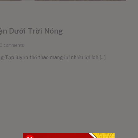
ện Dưới Trời Nóng
0
comments
ập luyện thể thao mang lại nhiều lợi ích [...]