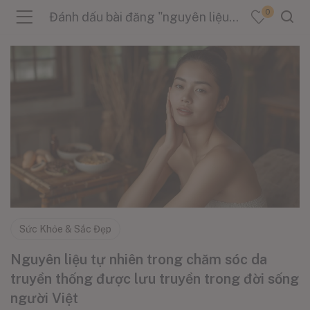
0
Đánh dấu bài đăng "nguyên liệu thiên nhiên"
menu (Sản Phẩm )
menu (Danh Mục )
menu (Tin Tức )
Sức Khỏe & Sắc Đẹp
Nguyên liệu tự nhiên trong chăm sóc da
truyền thống được lưu truyền trong đời sống
người Việt