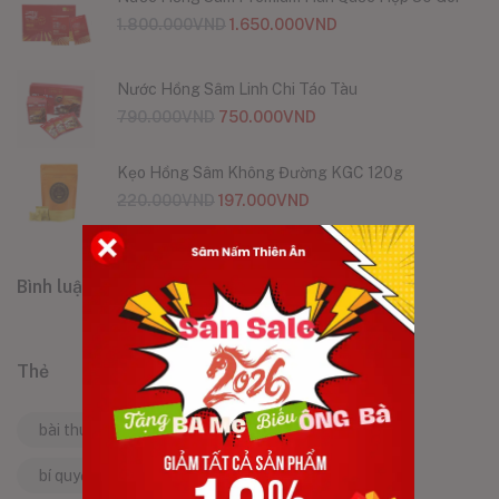
1.800.000
VND
1.650.000
VND
Nước Hồng Sâm Linh Chi Táo Tàu
790.000
VND
750.000
VND
Kẹo Hồng Sâm Không Đường KGC 120g
220.000
VND
197.000
VND
Bình luận
Thẻ
bài thuốc dân gian
bí quyết làm đẹp
bí quyết sống khỏe
bí quyết trẻ lâu