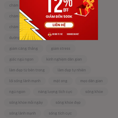
chăm sóc bản thân
chăm sóc cơ thể
chăm sóc da
chăm sóc sức khỏe
chăm sóc sức khỏe tự nhiên
chống lão hóa
dưỡng da tự nhiên
dưỡng sinh
giảm căng thẳng
giảm stress
giấc ngủ ngon
kinh nghiệm dân gian
làm đẹp từ bên trong
làm đẹp tự nhiên
lối sống lành mạnh
mật ong
mẹo dân gian
ngủ ngon
năng lượng tích cực
sống khỏe
sống khỏe mỗi ngày
sống khỏe đẹp
sống lành mạnh
sống tích cực