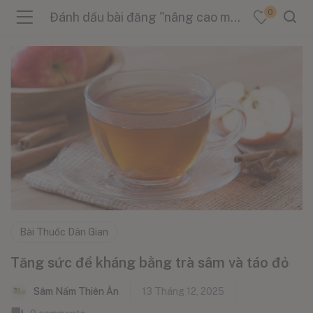
0
Đánh dấu bài đăng "nâng cao miễn dịch"
menu (Sản Phẩm )
menu (Danh Mục )
menu (Tin Tức )
Bài Thuốc Dân Gian
Tăng sức đề kháng bằng trà sâm và táo đỏ
Sâm Nấm Thiên Ân
13 Tháng 12, 2025