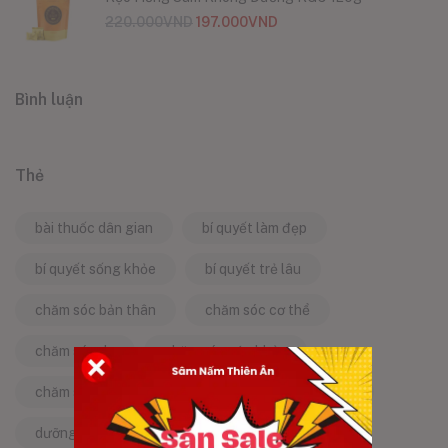
220.000
VND
197.000
VND
Bình luận
Thẻ
bài thuốc dân gian
bí quyết làm đẹp
bí quyết sống khỏe
bí quyết trẻ lâu
chăm sóc bản thân
chăm sóc cơ thể
chăm sóc da
chăm sóc sức khỏe
chăm sóc sức khỏe tự nhiên
chống lão hóa
dưỡng da tự nhiên
dưỡng sinh