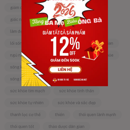
giảm căng thẳng
giảm stress
giấc ngủ ngon
kinh nghiệm dân gian
làm đẹp từ bên trong
làm đẹp tự nhiên
lối sống lành mạnh
mật ong
mẹo dân gian
ngủ ngon
năng lượng tích cực
sống khỏe
sống khỏe mỗi ngày
sống khỏe đẹp
sống lành mạnh
sống tích cực
sức khỏe tim mạch
sức khỏe tinh thần
sức khỏe tự nhiên
sức khỏe và sắc đẹp
thanh lọc cơ thể
thiền
thói quen lành mạnh
thói quen tốt
thảo dược dân gian