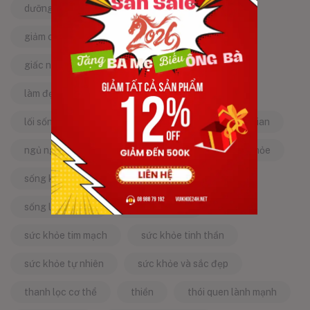
dưỡng da tự nhiên
dưỡng sinh
giảm căng thẳng
giảm stress
giấc ngủ ngon
kinh nghiệm dân gian
làm đẹp từ bên trong
làm đẹp tự nhiên
lối sống lành mạnh
mật ong
mẹo dân gian
ngủ ngon
năng lượng tích cực
sống khỏe
sống khỏe mỗi ngày
sống khỏe đẹp
sống lành mạnh
sống tích cực
sức khỏe tim mạch
sức khỏe tinh thần
sức khỏe tự nhiên
sức khỏe và sắc đẹp
thanh lọc cơ thể
thiền
thói quen lành mạnh