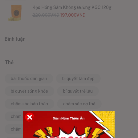
Kẹo Hồng Sâm Không Đường KGC 120g
220.000
VND
197.000
VND
Bình luận
Thẻ
bài thuốc dân gian
bí quyết làm đẹp
bí quyết sống khỏe
bí quyết trẻ lâu
chăm sóc bản thân
chăm sóc cơ thể
chăm sóc da
chăm sóc sức khỏe
chăm sóc sức khỏe tự nhiên
chống lão hóa