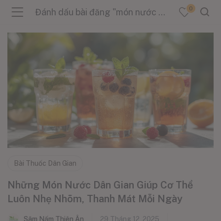
0
Đánh dấu bài đăng "món nước dân gian"
menu (Sản Phẩm )
menu (Danh Mục )
menu (Tin Tức )
Bài Thuốc Dân Gian
Những Món Nước Dân Gian Giúp Cơ Thể
Luôn Nhẹ Nhõm, Thanh Mát Mỗi Ngày
Sâm Nấm Thiên Ân
29 Tháng 12, 2025