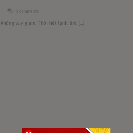
0
comments
háng suy giảm. Thời tiết lạnh, ẩm, [...]