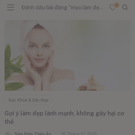
0
Đánh dấu bài đăng "mẹo làm đẹp không hại da"
menu (Sản Phẩm )
menu (Danh Mục )
menu (Tin Tức )
Sức Khỏe & Sắc Đẹp
Gợi ý làm đẹp lành mạnh, không gây hại cơ
thể
Sâm Nấm Thiên Ân
16 Tháng 10, 2025