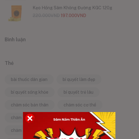
Kẹo Hồng Sâm Không Đường KGC 120g
220.000
VND
197.000
VND
Bình luận
Thẻ
bài thuốc dân gian
bí quyết làm đẹp
bí quyết sống khỏe
bí quyết trẻ lâu
chăm sóc bản thân
chăm sóc cơ thể
chăm sóc da
chăm sóc sức khỏe
chăm sóc sức khỏe tự nhiên
chống lão hóa