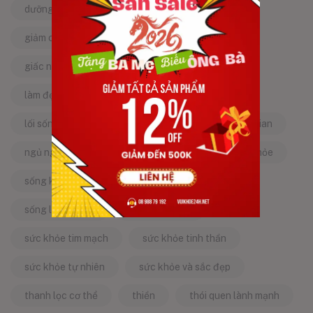
dưỡng da tự nhiên
dưỡng sinh
giảm căng thẳng
giảm stress
giấc ngủ ngon
kinh nghiệm dân gian
làm đẹp từ bên trong
làm đẹp tự nhiên
lối sống lành mạnh
mật ong
mẹo dân gian
ngủ ngon
năng lượng tích cực
sống khỏe
sống khỏe mỗi ngày
sống khỏe đẹp
sống lành mạnh
sống tích cực
sức khỏe tim mạch
sức khỏe tinh thần
sức khỏe tự nhiên
sức khỏe và sắc đẹp
thanh lọc cơ thể
thiền
thói quen lành mạnh