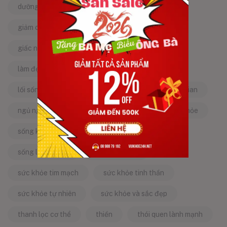
dưỡng da tự nhiên
dưỡng sinh
giảm căng thẳng
giảm stress
giấc ngủ ngon
kinh nghiệm dân gian
làm đẹp từ bên trong
làm đẹp tự nhiên
lối sống lành mạnh
mật ong
mẹo dân gian
ngủ ngon
năng lượng tích cực
sống khỏe
sống khỏe mỗi ngày
sống khỏe đẹp
sống lành mạnh
sống tích cực
sức khỏe tim mạch
sức khỏe tinh thần
sức khỏe tự nhiên
sức khỏe và sắc đẹp
thanh lọc cơ thể
thiền
thói quen lành mạnh