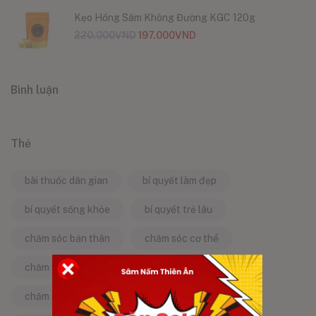
Kẹo Hồng Sâm Không Đường KGC 120g
220.000
VND
197.000
VND
Bình luận
Thẻ
bài thuốc dân gian
bí quyết làm đẹp
bí quyết sống khỏe
bí quyết trẻ lâu
chăm sóc bản thân
chăm sóc cơ thể
chăm sóc da
chăm sóc sức khỏe
chăm sóc sức khỏe tự nhiên
chống lão hóa