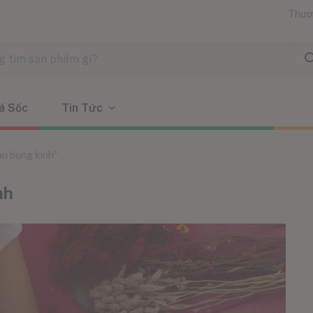
Thươ
á Sốc
Tin Tức
au bụng kinh"
nh