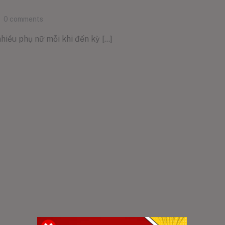
0
comments
hiều phụ nữ mỗi khi đến kỳ [...]