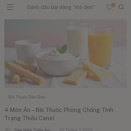
0
Đánh dấu bài đăng "mè đen"
menu (Sản Phẩm )
menu (Danh Mục )
menu (Tin Tức )
Bài Thuốc Dân Gian
4 Món Ăn – Bài Thuốc Phòng Chống Tình
Trạng Thiếu Canxi
Sâm Nấm Thiên Ân
25 Tháng 7, 2025