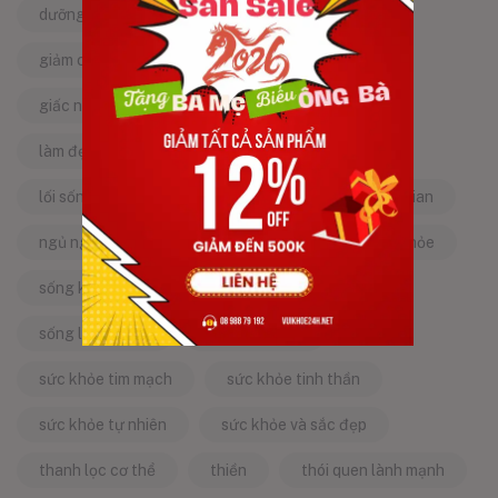
dưỡng da tự nhiên
dưỡng sinh
giảm căng thẳng
giảm stress
giấc ngủ ngon
kinh nghiệm dân gian
làm đẹp từ bên trong
làm đẹp tự nhiên
lối sống lành mạnh
mật ong
mẹo dân gian
ngủ ngon
năng lượng tích cực
sống khỏe
sống khỏe mỗi ngày
sống khỏe đẹp
sống lành mạnh
sống tích cực
sức khỏe tim mạch
sức khỏe tinh thần
sức khỏe tự nhiên
sức khỏe và sắc đẹp
thanh lọc cơ thể
thiền
thói quen lành mạnh