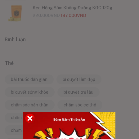
Kẹo Hồng Sâm Không Đường KGC 120g
220.000
VND
197.000
VND
Bình luận
Thẻ
bài thuốc dân gian
bí quyết làm đẹp
bí quyết sống khỏe
bí quyết trẻ lâu
chăm sóc bản thân
chăm sóc cơ thể
chăm sóc da
chăm sóc sức khỏe
chăm sóc sức khỏe tự nhiên
chống lão hóa