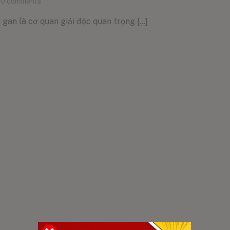
0
comments
n là cơ quan giải độc quan trọng [...]