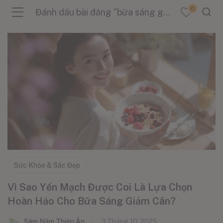
0
Đánh dấu bài đăng "bữa sáng giảm cân"
menu (Sản Phẩm )
menu (Danh Mục )
menu (Tin Tức )
Sức Khỏe & Sắc Đẹp
Vì Sao Yến Mạch Được Coi Là Lựa Chọn
Hoàn Hảo Cho Bữa Sáng Giảm Cân?
Sâm Nấm Thiên Ân
3 Tháng 10, 2025