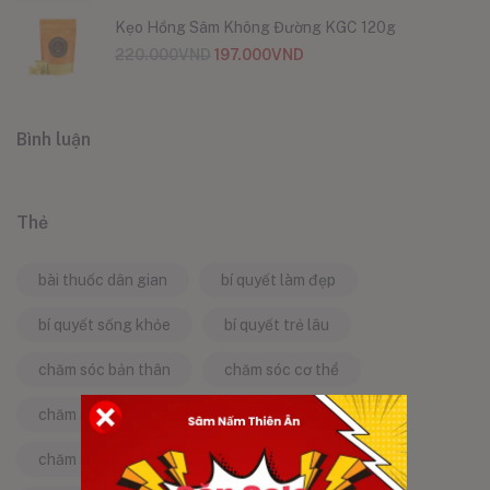
Kẹo Hồng Sâm Không Đường KGC 120g
220.000
VND
197.000
VND
Bình luận
Thẻ
bài thuốc dân gian
bí quyết làm đẹp
bí quyết sống khỏe
bí quyết trẻ lâu
chăm sóc bản thân
chăm sóc cơ thể
chăm sóc da
chăm sóc sức khỏe
chăm sóc sức khỏe tự nhiên
chống lão hóa