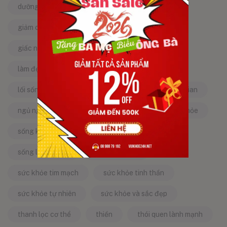
dưỡng da tự nhiên
dưỡng sinh
giảm căng thẳng
giảm stress
giấc ngủ ngon
kinh nghiệm dân gian
làm đẹp từ bên trong
làm đẹp tự nhiên
lối sống lành mạnh
mật ong
mẹo dân gian
ngủ ngon
năng lượng tích cực
sống khỏe
sống khỏe mỗi ngày
sống khỏe đẹp
sống lành mạnh
sống tích cực
sức khỏe tim mạch
sức khỏe tinh thần
sức khỏe tự nhiên
sức khỏe và sắc đẹp
thanh lọc cơ thể
thiền
thói quen lành mạnh