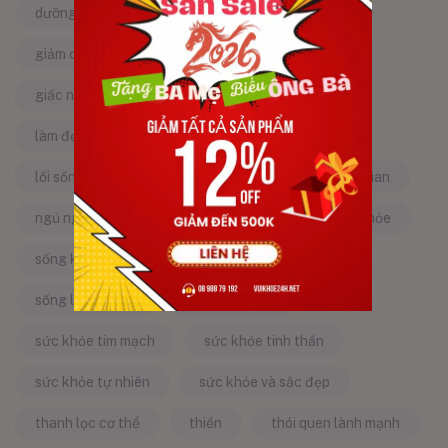
dưỡng da tự nhiên
dưỡng sinh
giảm căng thẳng
giảm stress
giấc ngủ ngon
kinh nghiệm dân gian
làm đẹp từ bên trong
làm đẹp tự nhiên
lối sống lành mạnh
mật ong
mẹo dân gian
ngủ ngon
năng lượng tích cực
sống khỏe
sống khỏe mỗi ngày
sống khỏe đẹp
sống lành mạnh
sống tích cực
sức khỏe tim mạch
sức khỏe tinh thần
sức khỏe tự nhiên
sức khỏe và sắc đẹp
thanh lọc cơ thể
thiền
thói quen lành mạnh