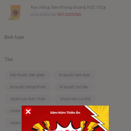
Kẹo Hồng Sâm Không Đường KGC 120g
220.000
VND
197.000
VND
Bình luận
Thẻ
bài thuốc dân gian
bí quyết làm đẹp
bí quyết sống khỏe
bí quyết trẻ lâu
chăm sóc bản thân
chăm sóc cơ thể
chăm sóc da
chăm sóc sức khỏe
chăm sóc sức khỏe tự nhiên
chống lão hóa