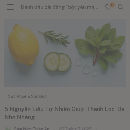
0
Đánh dấu bài đăng "bột yến mạch"
menu (Sản Phẩm )
menu (Danh Mục )
menu (Tin Tức )
Sức Khỏe & Sắc Đẹp
5 Nguyên Liệu Tự Nhiên Giúp ‘Thanh Lọc’ Da
Nhẹ Nhàng
Sâm Nấm Thiên Ân
25 Tháng 7, 2025