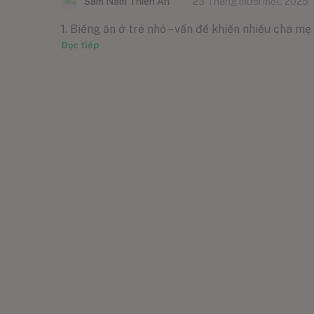
Sâm Nấm Thiên Ân
23 Tháng mười một, 2025
1. Biếng ăn ở trẻ nhỏ – vấn đề khiến nhiều cha mẹ l
Đọc tiếp