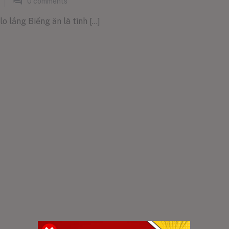
0
comments
o lắng Biếng ăn là tình [...]