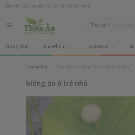
Miễn phí vận chuyển cho tất cả các đơn hàng.
Tất cả
Trang Chủ
Sản Phẩm
Danh Mục
Gi
Trang Chủ
Đánh dấu bài đăng "biếng ăn ở trẻ nhỏ"
biếng ăn ở trẻ nhỏ