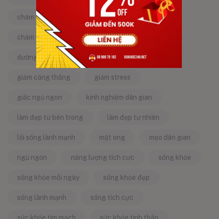
chăm sóc da
chăm sóc sức khỏe
chăm sóc sức khỏe tự nhiên
chống lão hóa
dưỡng da tự nhiên
dưỡng sinh
giảm căng thẳng
giảm stress
giấc ngủ ngon
kinh nghiệm dân gian
làm đẹp từ bên trong
làm đẹp tự nhiên
lối sống lành mạnh
mật ong
mẹo dân gian
ngủ ngon
năng lượng tích cực
sống khỏe
sống khỏe mỗi ngày
sống khỏe đẹp
sống lành mạnh
sống tích cực
sức khỏe tim mạch
sức khỏe tinh thần