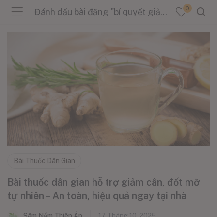
0
Đánh dấu bài đăng "bí quyết giảm cân"
menu (Sản Phẩm )
menu (Danh Mục )
menu (Tin Tức )
Bài Thuốc Dân Gian
Bài thuốc dân gian hỗ trợ giảm cân, đốt mỡ
tự nhiên – An toàn, hiệu quả ngay tại nhà
Sâm Nấm Thiên Ân
17 Tháng 10, 2025