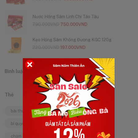
Nước Hồng Sâm Linh Chi Táo Tàu
790.000
VND
750.000
VND
Kẹo Hồng Sâm Không Đường KGC 120g
220.000
VND
197.000
VND
Bình luận
Thẻ
bài thuốc dân gian
bí quyết làm đẹp
bí quyết sống khỏe
bí quyết trẻ lâu
chăm sóc bản thân
chăm sóc cơ thể