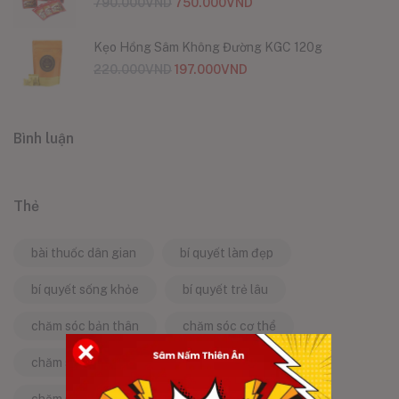
790.000
VND
750.000
VND
Kẹo Hồng Sâm Không Đường KGC 120g
220.000
VND
197.000
VND
Bình luận
Thẻ
bài thuốc dân gian
bí quyết làm đẹp
bí quyết sống khỏe
bí quyết trẻ lâu
chăm sóc bản thân
chăm sóc cơ thể
chăm sóc da
chăm sóc sức khỏe