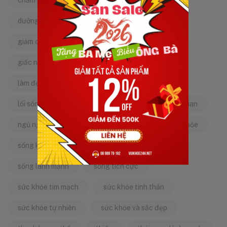
chăm sóc sức khỏe tự nhiên
chống lão hóa
dưỡng da tự nhiên
dưỡng sinh
giảm căng thẳng
giảm stress
giấc ngủ ngon
kinh nghiệm dân gian
làm đẹp từ bên trong
làm đẹp tự nhiên
lối sống lành mạnh
mật ong
mẹo dân gian
ngủ ngon
năng lượng tích cực
sống khỏe
sống khỏe mỗi ngày
sống khỏe đẹp
sống lành mạnh
sống tích cực
sức khỏe tim mạch
sức khỏe tinh thần
sức khỏe tự nhiên
sức khỏe và sắc đẹp