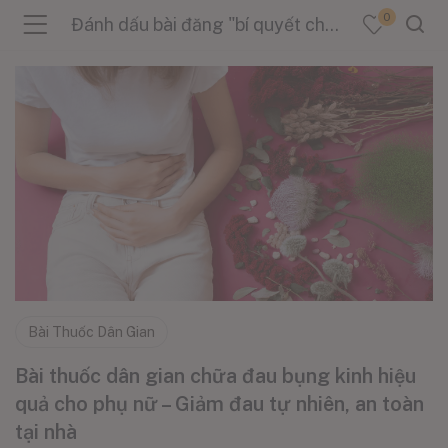
0
Đánh dấu bài đăng "bí quyết chăm sóc sức khỏe phụ nữ"
menu (Sản Phẩm )
menu (Danh Mục )
menu (Tin Tức )
Bài Thuốc Dân Gian
Bài thuốc dân gian chữa đau bụng kinh hiệu
quả cho phụ nữ – Giảm đau tự nhiên, an toàn
tại nhà