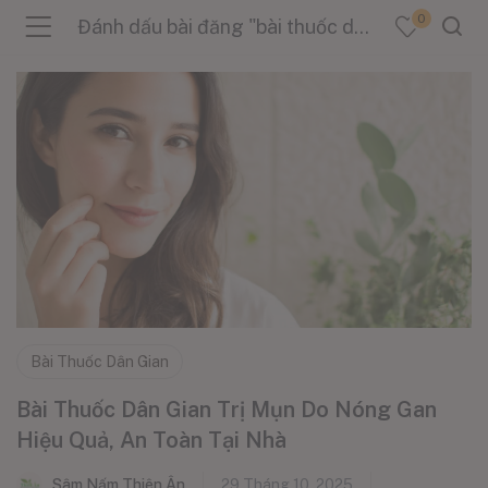
0
Đánh dấu bài đăng "bài thuốc dân gian trị mụn"
menu (Sản Phẩm )
menu (Danh Mục )
menu (Tin Tức )
Bài Thuốc Dân Gian
Bài Thuốc Dân Gian Trị Mụn Do Nóng Gan
Hiệu Quả, An Toàn Tại Nhà
Sâm Nấm Thiên Ân
29 Tháng 10, 2025