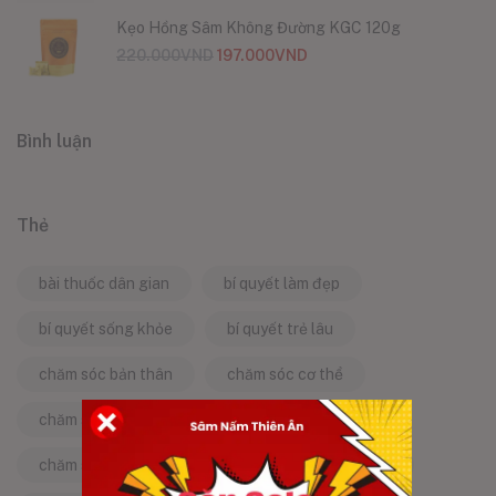
Kẹo Hồng Sâm Không Đường KGC 120g
220.000
VND
197.000
VND
Bình luận
Thẻ
bài thuốc dân gian
bí quyết làm đẹp
bí quyết sống khỏe
bí quyết trẻ lâu
chăm sóc bản thân
chăm sóc cơ thể
chăm sóc da
chăm sóc sức khỏe
chăm sóc sức khỏe tự nhiên
chống lão hóa