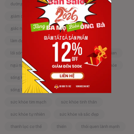
dưỡng da tự nhiên
dưỡng sinh
giảm căng thẳng
giảm stress
giấc ngủ ngon
kinh nghiệm dân gian
làm đẹp từ bên trong
làm đẹp tự nhiên
lối sống lành mạnh
mật ong
mẹo dân gian
ngủ ngon
năng lượng tích cực
sống khỏe
sống khỏe mỗi ngày
sống khỏe đẹp
sống lành mạnh
sống tích cực
sức khỏe tim mạch
sức khỏe tinh thần
sức khỏe tự nhiên
sức khỏe và sắc đẹp
thanh lọc cơ thể
thiền
thói quen lành mạnh