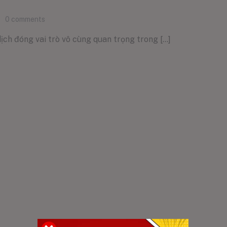
0
comments
ịch đóng vai trò vô cùng quan trọng trong [...]