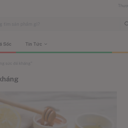
Thươ
á Sốc
Tin Tức
ăng sức đề kháng"
 kháng