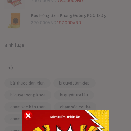
790.000
VND
750.000
VND
Kẹo Hồng Sâm Không Đường KGC 120g
220.000
VND
197.000
VND
Bình luận
Thẻ
bài thuốc dân gian
bí quyết làm đẹp
bí quyết sống khỏe
bí quyết trẻ lâu
chăm sóc bản thân
chăm sóc cơ thể
chăm sóc da
chăm sóc sức khỏe