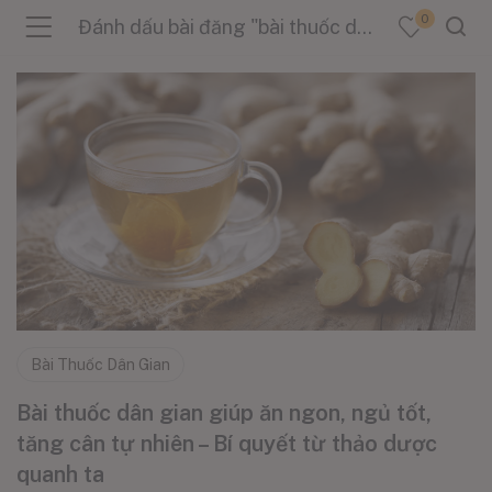
0
Đánh dấu bài đăng "bài thuốc dân gian cho người gầy"
menu (Sản Phẩm )
menu (Danh Mục )
menu (Tin Tức )
Bài Thuốc Dân Gian
Bài thuốc dân gian giúp ăn ngon, ngủ tốt,
tăng cân tự nhiên – Bí quyết từ thảo dược
quanh ta