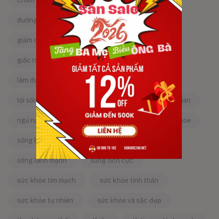
chăm sóc sức khỏe tự nhiên
chống lão hóa
dưỡng da tự nhiên
dưỡng sinh
giảm căng thẳng
giảm stress
giấc ngủ ngon
kinh nghiệm dân gian
làm đẹp từ bên trong
làm đẹp tự nhiên
lối sống lành mạnh
mật ong
mẹo dân gian
ngủ ngon
năng lượng tích cực
sống khỏe
sống khỏe mỗi ngày
sống khỏe đẹp
sống lành mạnh
sống tích cực
sức khỏe tim mạch
sức khỏe tinh thần
sức khỏe tự nhiên
sức khỏe và sắc đẹp