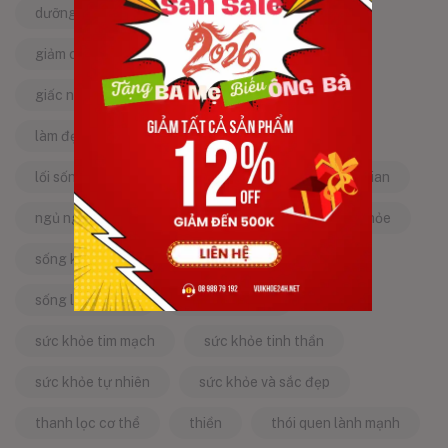
dưỡng da tự nhiên
dưỡng sinh
giảm căng thẳng
giảm stress
giấc ngủ ngon
kinh nghiệm dân gian
làm đẹp từ bên trong
làm đẹp tự nhiên
lối sống lành mạnh
mật ong
mẹo dân gian
ngủ ngon
năng lượng tích cực
sống khỏe
sống khỏe mỗi ngày
sống khỏe đẹp
sống lành mạnh
sống tích cực
sức khỏe tim mạch
sức khỏe tinh thần
sức khỏe tự nhiên
sức khỏe và sắc đẹp
thanh lọc cơ thể
thiền
thói quen lành mạnh