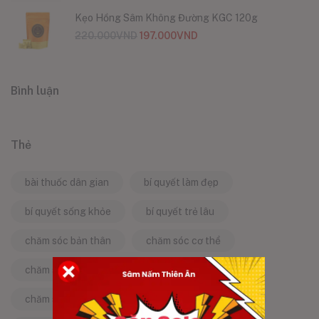
Kẹo Hồng Sâm Không Đường KGC 120g
220.000
VND
197.000
VND
Bình luận
Thẻ
bài thuốc dân gian
bí quyết làm đẹp
bí quyết sống khỏe
bí quyết trẻ lâu
chăm sóc bản thân
chăm sóc cơ thể
chăm sóc da
chăm sóc sức khỏe
chăm sóc sức khỏe tự nhiên
chống lão hóa