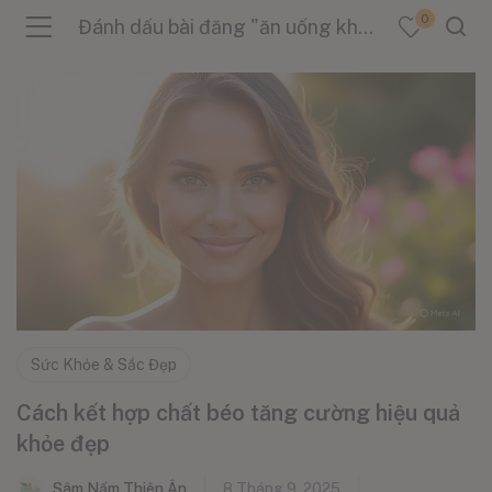
0
Đánh dấu bài đăng "ăn uống khỏe đẹp"
menu (Sản Phẩm )
menu (Danh Mục )
menu (Tin Tức )
Sức Khỏe & Sắc Đẹp
Cách kết hợp chất béo tăng cường hiệu quả
khỏe đẹp
Sâm Nấm Thiên Ân
8 Tháng 9, 2025