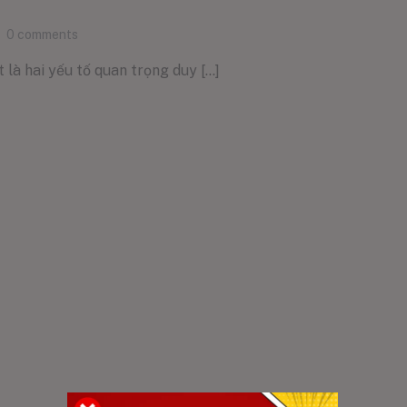
0
comments
 là hai yếu tố quan trọng duy [...]