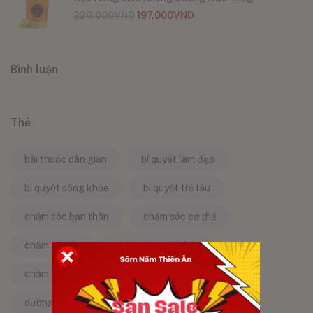
220.000
VND
197.000
VND
Bình luận
Thẻ
bài thuốc dân gian
bí quyết làm đẹp
bí quyết sống khỏe
bí quyết trẻ lâu
chăm sóc bản thân
chăm sóc cơ thể
chăm sóc da
chăm sóc sức khỏe
chăm sóc sức khỏe tự nhiên
chống lão hóa
dưỡng da tự nhiên
dưỡng sinh