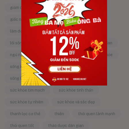
giảm căng thẳng
giảm stress
giấc ngủ ngon
kinh nghiệm dân gian
làm đẹp từ bên trong
làm đẹp tự nhiên
lối sống lành mạnh
mật ong
mẹo dân gian
ngủ ngon
năng lượng tích cực
sống khỏe
sống khỏe mỗi ngày
sống khỏe đẹp
sống lành mạnh
sống tích cực
sức khỏe tim mạch
sức khỏe tinh thần
sức khỏe tự nhiên
sức khỏe và sắc đẹp
thanh lọc cơ thể
thiền
thói quen lành mạnh
thói quen tốt
thảo dược dân gian