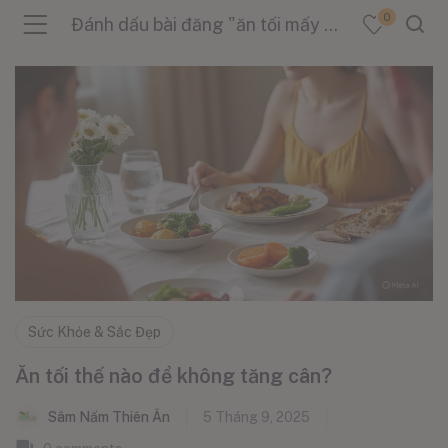
0
Đánh dấu bài đăng "ăn tối mấy giờ tốt"
menu (Sản Phẩm )
menu (Danh Mục )
menu (Tin Tức )
Sức Khỏe & Sắc Đẹp
Ăn tối thế nào để không tăng cân?
Sâm Nấm Thiên Ân
5 Tháng 9, 2025