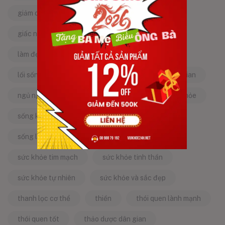
giảm căng thẳng
giảm stress
giấc ngủ ngon
kinh nghiệm dân gian
làm đẹp từ bên trong
làm đẹp tự nhiên
lối sống lành mạnh
mật ong
mẹo dân gian
ngủ ngon
năng lượng tích cực
sống khỏe
sống khỏe mỗi ngày
sống khỏe đẹp
sống lành mạnh
sống tích cực
sức khỏe tim mạch
sức khỏe tinh thần
sức khỏe tự nhiên
sức khỏe và sắc đẹp
thanh lọc cơ thể
thiền
thói quen lành mạnh
thói quen tốt
thảo dược dân gian