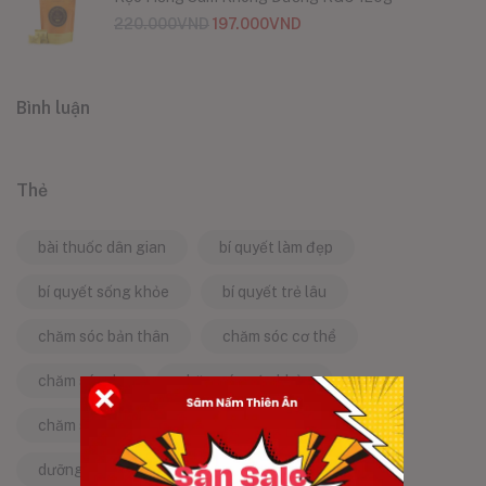
220.000
VND
197.000
VND
Bình luận
Thẻ
bài thuốc dân gian
bí quyết làm đẹp
bí quyết sống khỏe
bí quyết trẻ lâu
chăm sóc bản thân
chăm sóc cơ thể
chăm sóc da
chăm sóc sức khỏe
chăm sóc sức khỏe tự nhiên
chống lão hóa
dưỡng da tự nhiên
dưỡng sinh