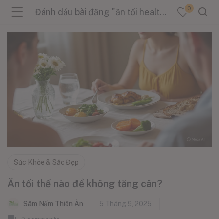
0
Đánh dấu bài đăng "ăn tối healthy"
menu (Sản Phẩm )
menu (Danh Mục )
menu (Tin Tức )
Sức Khỏe & Sắc Đẹp
Ăn tối thế nào để không tăng cân?
Sâm Nấm Thiên Ân
5 Tháng 9, 2025