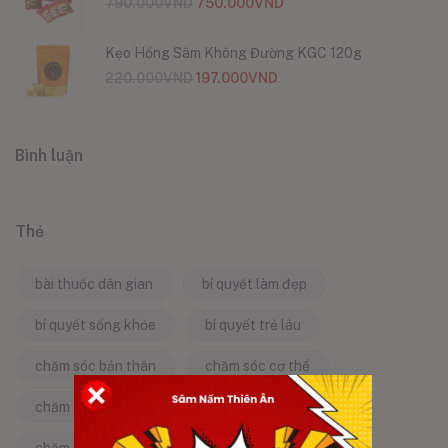
790.000
VND
750.000
VND
Kẹo Hồng Sâm Không Đường KGC 120g
220.000
VND
197.000
VND
Bình luận
Thẻ
bài thuốc dân gian
bí quyết làm đẹp
bí quyết sống khỏe
bí quyết trẻ lâu
chăm sóc bản thân
chăm sóc cơ thể
chăm sóc da
chăm sóc sức khỏe