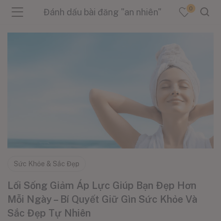
0
Đánh dấu bài đăng "an nhiên"
menu (Sản Phẩm )
menu (Danh Mục )
menu (Tin Tức )
Sức Khỏe & Sắc Đẹp
Lối Sống Giảm Áp Lực Giúp Bạn Đẹp Hơn
Mỗi Ngày – Bí Quyết Giữ Gìn Sức Khỏe Và
Sắc Đẹp Tự Nhiên