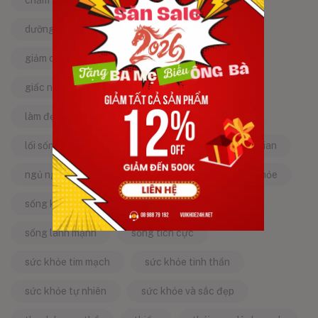
chăm sóc sức khỏe tự nhiên
chống lão hóa
dưỡng da tự nhiên
dưỡng sinh
giảm căng thẳng
giảm stress
giấc ngủ ngon
kinh nghiệm dân gian
làm đẹp từ bên trong
làm đẹp tự nhiên
lối sống lành mạnh
mật ong
mẹo dân gian
ngủ ngon
năng lượng tích cực
sống khỏe
sống khỏe mỗi ngày
sống khỏe đẹp
sống lành mạnh
sống tích cực
sức khỏe tim mạch
sức khỏe tinh thần
sức khỏe tự nhiên
sức khỏe và sắc đẹp