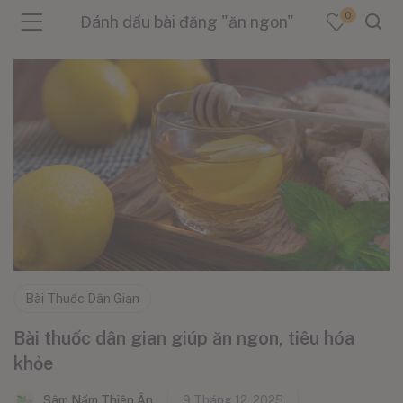
0
Đánh dấu bài đăng "ăn ngon"
menu (Sản Phẩm )
menu (Danh Mục )
menu (Tin Tức )
Bài Thuốc Dân Gian
Bài thuốc dân gian giúp ăn ngon, tiêu hóa
khỏe
Sâm Nấm Thiên Ân
9 Tháng 12, 2025