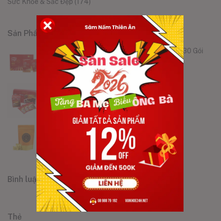
Sức Khỏe & Sắc Đẹp
(174)
Sản Phẩm
Nước Hồng Sâm Premium Hàn Quốc Hộp 30 Gói
1.800.000
VND
1.650.000
VND
Nước Hồng Sâm Linh Chi Táo Tàu
790.000
VND
750.000
VND
Kẹo Hồng Sâm Không Đường KGC 120g
220.000
VND
197.000
VND
Bình luận
Thẻ