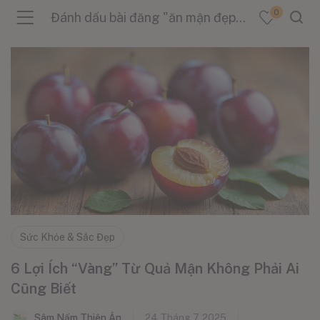
0
Đánh dấu bài đăng "ăn mận đẹp da"
menu (Sản Phẩm )
menu (Danh Mục )
menu (Tin Tức )
Sức Khỏe & Sắc Đẹp
6 Lợi Ích “Vàng” Từ Quả Mận Không Phải Ai
Cũng Biết
Sâm Nấm Thiên Ân
24 Tháng 7, 2025