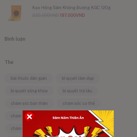
Kẹo Hồng Sâm Không Đường KGC 120g
220.000
VND
197.000
VND
Bình luận
Thẻ
bài thuốc dân gian
bí quyết làm đẹp
bí quyết sống khỏe
bí quyết trẻ lâu
chăm sóc bản thân
chăm sóc cơ thể
chăm sóc da
chăm sóc sức khỏe
chăm sóc sức khỏe tự nhiên
chống lão hóa