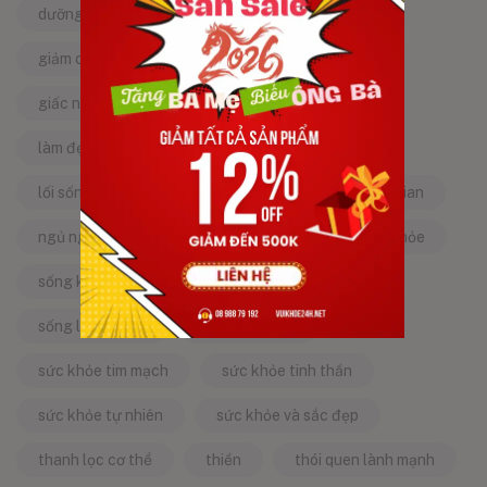
dưỡng da tự nhiên
dưỡng sinh
giảm căng thẳng
giảm stress
giấc ngủ ngon
kinh nghiệm dân gian
làm đẹp từ bên trong
làm đẹp tự nhiên
lối sống lành mạnh
mật ong
mẹo dân gian
ngủ ngon
năng lượng tích cực
sống khỏe
sống khỏe mỗi ngày
sống khỏe đẹp
sống lành mạnh
sống tích cực
sức khỏe tim mạch
sức khỏe tinh thần
sức khỏe tự nhiên
sức khỏe và sắc đẹp
thanh lọc cơ thể
thiền
thói quen lành mạnh