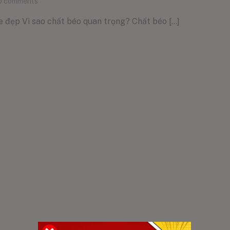
0
comments
đẹp Vì sao chất béo quan trọng? Chất béo [...]