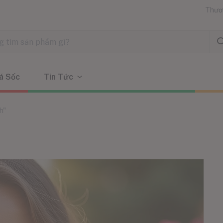
Thươ
á Sốc
Tin Tức
h"