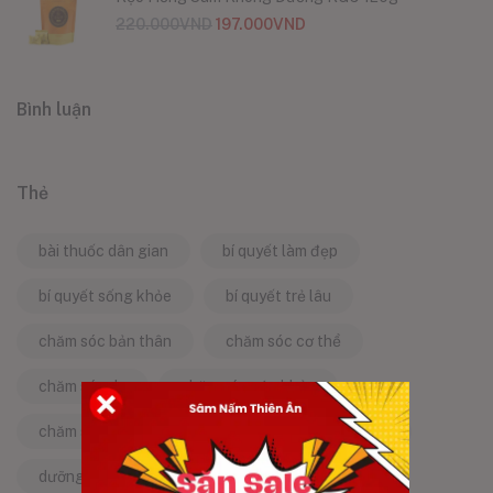
220.000
VND
197.000
VND
Bình luận
Thẻ
bài thuốc dân gian
bí quyết làm đẹp
bí quyết sống khỏe
bí quyết trẻ lâu
chăm sóc bản thân
chăm sóc cơ thể
chăm sóc da
chăm sóc sức khỏe
chăm sóc sức khỏe tự nhiên
chống lão hóa
dưỡng da tự nhiên
dưỡng sinh