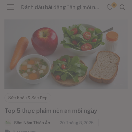
0
Đánh dấu bài đăng "ăn gì mỗi ngày"
menu (Sản Phẩm )
menu (Danh Mục )
menu (Tin Tức )
Sức Khỏe & Sắc Đẹp
Top 5 thực phẩm nên ăn mỗi ngày
Sâm Nấm Thiên Ân
20 Tháng 8, 2025