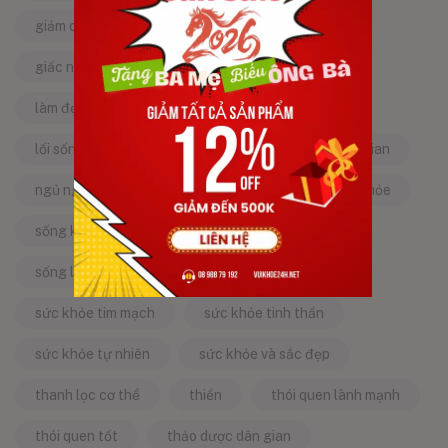
giảm căng thẳng
giảm stress
giấc ngủ ngon
kinh nghiệm dân gian
làm đẹp từ bên trong
làm đẹp tự nhiên
lối sống lành mạnh
mật ong
mẹo dân gian
ngủ ngon
năng lượng tích cực
sống khỏe
sống khỏe mỗi ngày
sống khỏe đẹp
sống lành mạnh
sống tích cực
sức khỏe tim mạch
sức khỏe tinh thần
sức khỏe tự nhiên
sức khỏe và sắc đẹp
thanh lọc cơ thể
thiền
thói quen lành mạnh
thói quen tốt
thảo dược dân gian