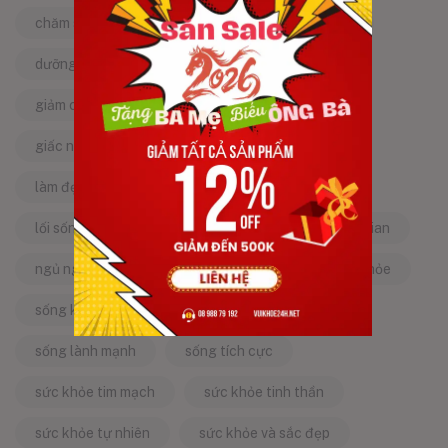
chăm sóc sức khỏe tự nhiên
chống lão hóa
dưỡng da tự nhiên
dưỡng sinh
giảm căng thẳng
giảm stress
giấc ngủ ngon
kinh nghiệm dân gian
làm đẹp từ bên trong
làm đẹp tự nhiên
lối sống lành mạnh
mật ong
mẹo dân gian
ngủ ngon
năng lượng tích cực
sống khỏe
sống khỏe mỗi ngày
sống khỏe đẹp
sống lành mạnh
sống tích cực
sức khỏe tim mạch
sức khỏe tinh thần
sức khỏe tự nhiên
sức khỏe và sắc đẹp