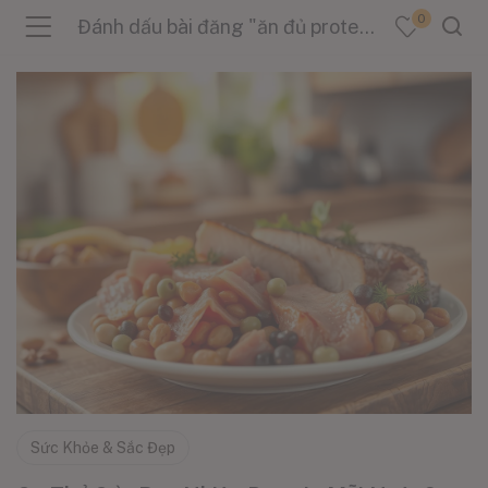
0
Đánh dấu bài đăng "ăn đủ protein"
menu (Sản Phẩm )
menu (Danh Mục )
menu (Tin Tức )
Sức Khỏe & Sắc Đẹp