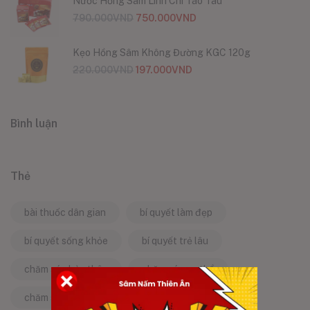
Nước Hồng Sâm Linh Chi Táo Tàu
790.000
VND
750.000
VND
Kẹo Hồng Sâm Không Đường KGC 120g
220.000
VND
197.000
VND
Bình luận
Thẻ
bài thuốc dân gian
bí quyết làm đẹp
bí quyết sống khỏe
bí quyết trẻ lâu
chăm sóc bản thân
chăm sóc cơ thể
chăm sóc da
chăm sóc sức khỏe