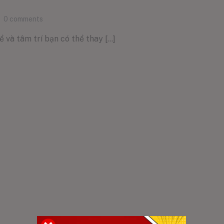
0
comments
 và tâm trí bạn có thể thay [...]