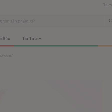
Thươ
á Sốc
Tin Tức
hói quen"