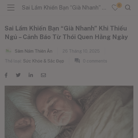
0
Sai Lầm Khiến Bạn “Già Nhanh” Khi Thiếu Ngủ – Cảnh Báo Từ Thói Quen Hằng Ngày
Sai Lầm Khiến Bạn “Già Nhanh” Khi Thiếu
Ngủ – Cảnh Báo Từ Thói Quen Hằng Ngày
menu (Sản Phẩm )
Sâm Nấm Thiên Ân
26 Tháng 10, 2025
Thể loại:
Sức Khỏe & Sắc Đẹp
0
comments
menu (Danh Mục )
menu (Tin Tức )