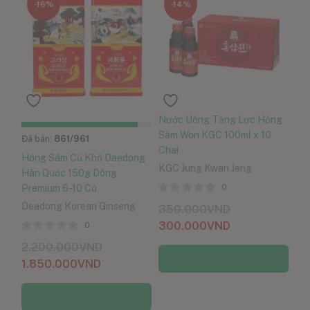
-16%
-14%
Nước Uống Tăng Lực Hồng
Sâm Won KGC 100ml x 10
Đã bán:
861
/961
Chai
Hồng Sâm Củ Khô Daedong
KGC Jung Kwan Jang
Hàn Quốc 150g Dòng
0
Premium 6-10 Củ
Deadong Korean Ginseng
350.000
VND
300.000
VND
0
2.200.000
VND
Thêm vào giỏ hàng
1.850.000
VND
Thêm vào giỏ hàng