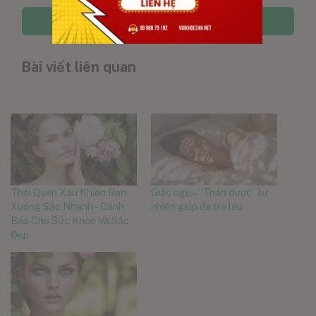
Thêm vào giỏ hàng
Thêm vào giỏ hàng
Bài viết liên quan
Thói Quen Xấu Khiến Bạn
Giấc ngủ – “Thần dược” tự
Xuống Sắc Nhanh – Cảnh
nhiên giúp da trẻ lâu
Báo Cho Sức Khỏe Và Sắc
Đẹp