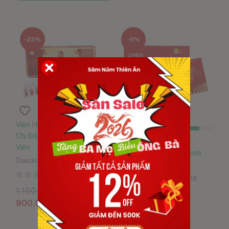
-22%
-8%
Viên Hồng Sâm Nhung Linh
Chi Đông Trùng Hạ Thảo 120
Đã bán:
8560
/10000
Viên
Nước Hồng Sâm Premium
Daedong Korea Ginseng
Hàn Quốc Hộp 30 Gói
0
Daedong Korea Ginseng
1.150.000
VND
0
900.000
VND
1.800.000
VND
1.650.000
VND