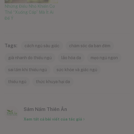
Những Điều Nhỏ Khiến Cơ
Thể “Xuống Cấp” Mà Ít Ai
Để Ý
Tags:
cách ngủ sâu giấc
chăm sóc da ban đêm
già nhanh do thiếu ngủ
lão hóa da
mẹo ngủ ngon
sai lầm khi thiếu ngủ
sức khỏe và giấc ngủ
thiếu ngủ
thức khuya hại da
Sâm Nấm Thiên Ân
Xem tất cả bài viết của tác giả