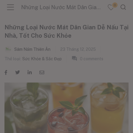
0
Những Loại Nước Mát Dân Gian Dễ Nấu Tại Nhà, Tốt Cho Sức Khỏe
Những Loại Nước Mát Dân Gian Dễ Nấu Tại
Nhà, Tốt Cho Sức Khỏe
menu (Sản Phẩm )
Sâm Nấm Thiên Ân
23 Tháng 12, 2025
Thể loại:
Sức Khỏe & Sắc Đẹp
0
comments
menu (Danh Mục )
menu (Tin Tức )