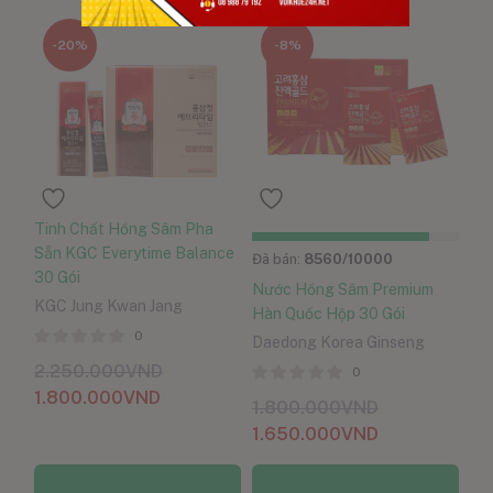
-20%
-8%
Tinh Chất Hồng Sâm Pha
Sẵn KGC Everytime Balance
Đã bán:
8560
/10000
30 Gói
Nước Hồng Sâm Premium
KGC Jung Kwan Jang
Hàn Quốc Hộp 30 Gói
0
Daedong Korea Ginseng
2.250.000
VND
0
1.800.000
VND
1.800.000
VND
1.650.000
VND
Thêm vào giỏ hàng
Thêm vào giỏ hàng