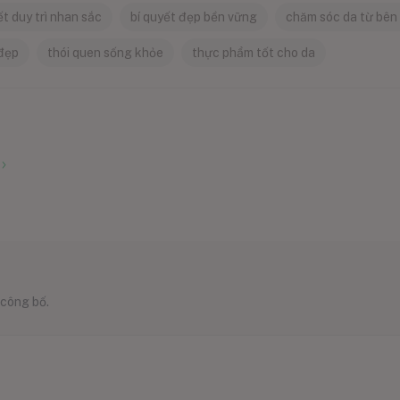
ết duy trì nhan sắc
bí quyết đẹp bền vững
chăm sóc da từ bên
 đẹp
thói quen sống khỏe
thực phẩm tốt cho da
 công bố.