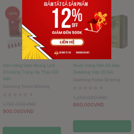
-22%
-31%
Viên Hồng Sâm Nhung Linh
Nước Hồng Sâm Bổ Gan
Chi Đông Trùng Hạ Thảo 120
Deadong Hộp 30 Gói
Viên
Daedong Korea Ginseng
Daedong Korea Ginseng
0
0
1.250.000
VND
1.150.000
VND
860.000
VND
900.000
VND
Thêm vào giỏ hàng
Thêm vào giỏ hàng