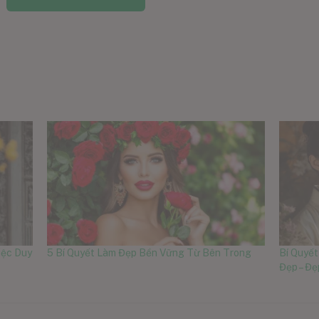
iệc Duy
5 Bí Quyết Làm Đẹp Bền Vững Từ Bên Trong
Bí Quyế
Đẹp – Đ