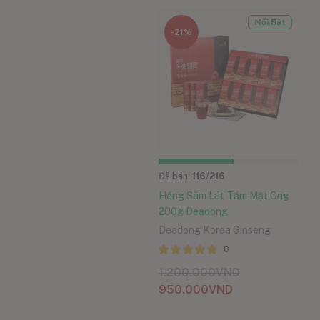
Nổi Bật
-21%
Đã bán:
116
/216
Hồng Sâm Lát Tẩm Mật Ong
200g Deadong
Deadong Korea Ginseng
8
Được xếp
1.200.000
VND
hạng
4.75
5
950.000
VND
sao