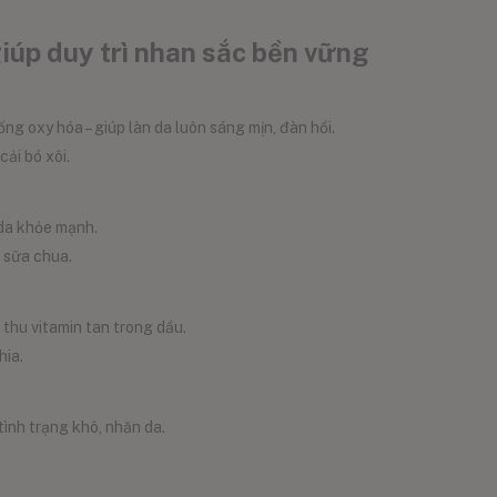
úp duy trì nhan sắc bền vững
ng oxy hóa – giúp làn da luôn sáng mịn, đàn hồi.
cải bó xôi.
 da khỏe mạnh.
, sữa chua.
 thu vitamin tan trong dầu.
hia.
tình trạng khô, nhăn da.