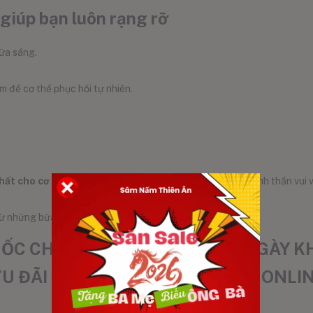
giúp bạn luôn rạng rỡ
bữa sáng.
 để cơ thể phục hồi tự nhiên.
hất cho cơ thể.
Khi bạn ăn uống lành mạnh, da đẹp hơn, tinh thần vui
ừ những bữa ăn mỗi ngày!
C CHÍNH HÃNG – UỐNG MỖI NGÀY KH
U ĐÃI ĐẶC BIỆT KHI MUA HÀNG ONLI