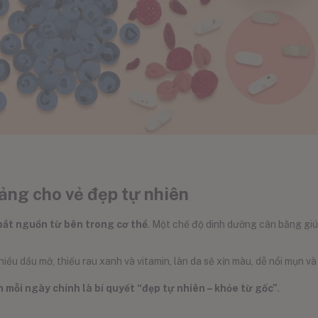
ảng cho vẻ đẹp tự nhiên
bắt nguồn từ bên trong cơ thể
. Một chế độ dinh dưỡng cân bằng giú
iều dầu mỡ, thiếu rau xanh và vitamin, làn da sẽ xỉn màu, dễ nổi mụn và
h mỗi ngày chính là bí quyết “đẹp tự nhiên – khỏe từ gốc”
.