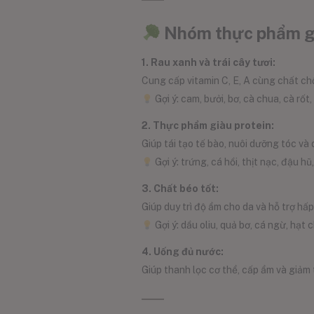
Nhóm thực phẩm gi
1. Rau xanh và trái cây tươi:
Cung cấp vitamin C, E, A cùng chất chố
Gợi ý: cam, bưởi, bơ, cà chua, cà rốt, 
2. Thực phẩm giàu protein:
Giúp tái tạo tế bào, nuôi dưỡng tóc và
Gợi ý: trứng, cá hồi, thịt nạc, đậu hũ
3. Chất béo tốt:
Giúp duy trì độ ẩm cho da và hỗ trợ hấp
Gợi ý: dầu oliu, quả bơ, cá ngừ, hạt c
4. Uống đủ nước:
Giúp thanh lọc cơ thể, cấp ẩm và giảm 