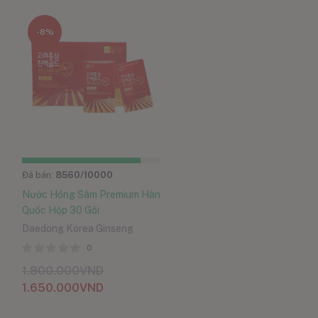
-8%
Đã bán:
8560
/10000
Nước Hồng Sâm Premium Hàn
Quốc Hộp 30 Gói
Daedong Korea Ginseng
0
1.800.000
VND
1.650.000
VND