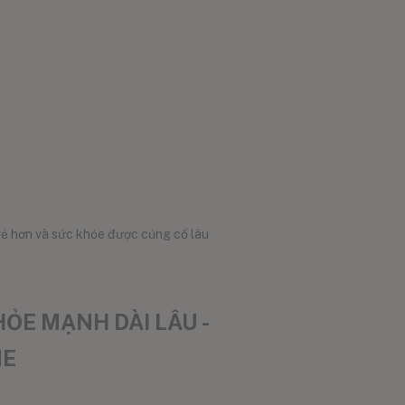
 vẻ hơn và sức khỏe được củng cố lâu
ỎE MẠNH DÀI LÂU -
NE