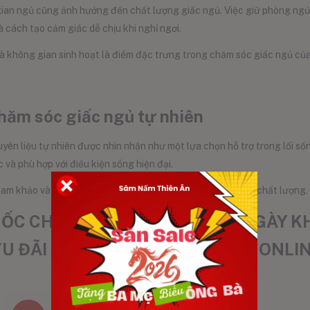
ian ngủ cũng ảnh hưởng đến chất lượng giấc ngủ. Việc giữ phòng ngủ
cách tạo cảm giác dễ chịu khi nghỉ ngơi.
và không gian sinh hoạt là điểm đặc trưng trong chăm sóc giấc ngủ củ
chăm sóc giấc ngủ tự nhiên
ên liệu tự nhiên được nhìn nhận như một lựa chọn hỗ trợ trong lối số
c và phù hợp với điều kiện sống hiện đại.
ham khảo và góp phần đa dạng hóa cách tiếp cận giấc ngủ chất lượng.
C CHÍNH HÃNG – UỐNG MỖI NGÀY KH
U ĐÃI ĐẶC BIỆT KHI MUA HÀNG ONLI
Nổi Bật