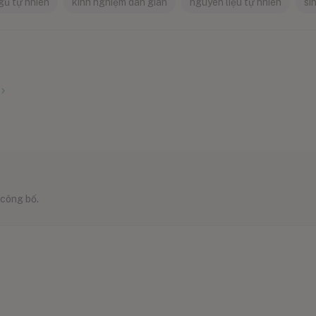
gủ tự nhiên
kinh nghiệm dân gian
nguyên liệu tự nhiên
si
 công bố.