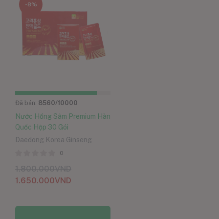
-8%
Đã bán:
8560
/10000
Nước Hồng Sâm Premium Hàn
Quốc Hộp 30 Gói
Daedong Korea Ginseng
0
1.800.000
VND
1.650.000
VND
Thêm vào giỏ hàng