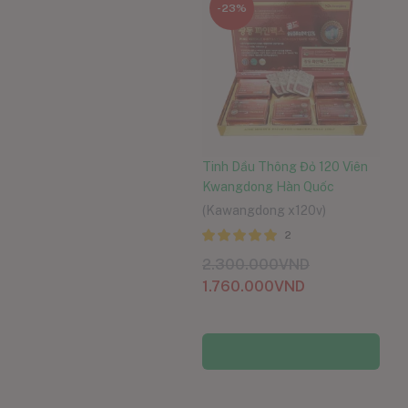
-23%
Tinh Dầu Thông Đỏ 120 Viên
Kwangdong Hàn Quốc
(Kawangdong x120v)
2
Được xếp
2.300.000
VND
hạng
5.00
5
1.760.000
VND
sao
Thêm vào giỏ hàng